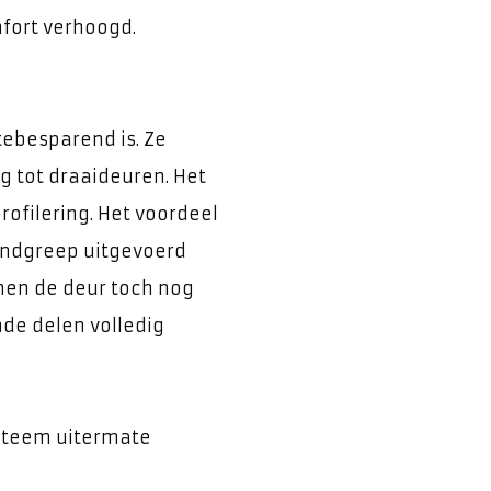
fort verhoogd.
tebesparend is. Ze
ng tot draaideuren. Het
rofilering. Het voordeel
andgreep uitgevoerd
men de deur toch nog
nde delen volledig
ysteem uitermate