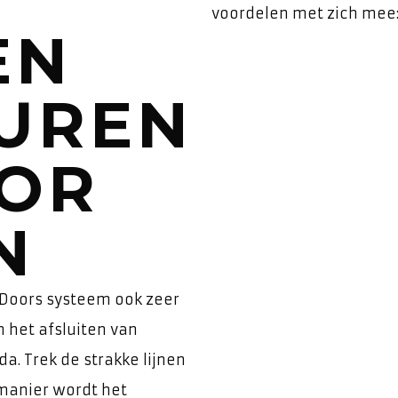
voordelen met zich mee
EN
UREN
OR
N
 Doors systeem ook zeer
n het afsluiten van
a. Trek de strakke lijnen
 manier wordt het