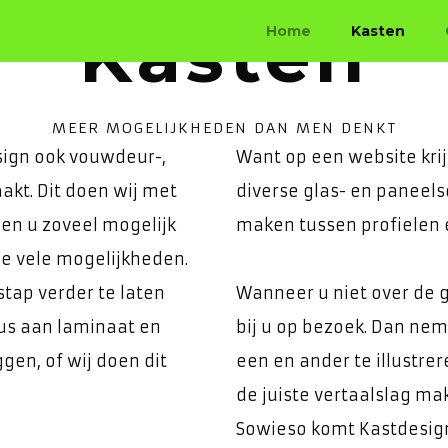
Kasten
Home
Kasten
huis uit uw millimeter spe
uifwandkasten, inloopkasten en meubelen.
MEER MOGELIJKHEDEN DAN MEN DENKT
ign ook vouwdeur-,
Want op een website krij
kt. Dit doen wij met
diverse glas- en paneels
ren u zoveel mogelijk
maken tussen profielen 
de vele mogelijkheden.
tap verder te laten
Wanneer u niet over de 
eus aan laminaat en
bij u op bezoek. Dan ne
gen, of wij doen dit
een en ander te illustrer
de juiste vertaalslag ma
Sowieso komt Kastdesign