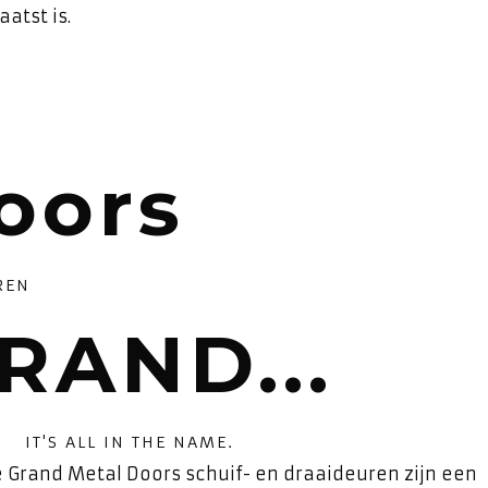
atst is.
oors
REN
RAND...
IT'S ALL IN THE NAME.
e Grand Metal Doors schuif- en draaideuren zijn een