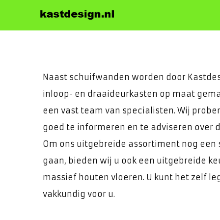
Kastdesign van 
Voor op maat gemaakte sch
Naast schuifwanden worden door Kastdes
inloop- en draaideurkasten op maat gemaa
een vast team van specialisten. Wij probe
goed te informeren en te adviseren over 
Om ons uitgebreide assortiment nog een s
gaan, bieden wij u ook een uitgebreide k
massief houten vloeren. U kunt het zelf leg
vakkundig voor u.