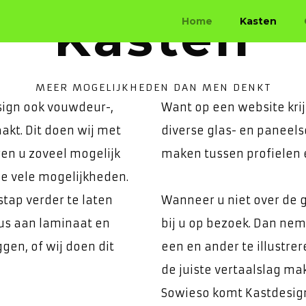
Kasten
Home
Kasten
huis uit uw millimeter spe
uifwandkasten, inloopkasten en meubelen.
MEER MOGELIJKHEDEN DAN MEN DENKT
ign ook vouwdeur-,
Want op een website krij
kt. Dit doen wij met
diverse glas- en paneels
ren u zoveel mogelijk
maken tussen profielen 
de vele mogelijkheden.
tap verder te laten
Wanneer u niet over de 
eus aan laminaat en
bij u op bezoek. Dan ne
gen, of wij doen dit
een en ander te illustrer
de juiste vertaalslag ma
Sowieso komt Kastdesign