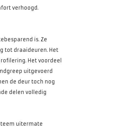
fort verhoogd.
tebesparend is. Ze
ng tot draaideuren. Het
rofilering. Het voordeel
andgreep uitgevoerd
men de deur toch nog
nde delen volledig
ysteem uitermate