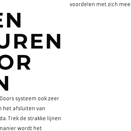
voordelen met zich mee
EN
UREN
OR
N
 Doors systeem ook zeer
n het afsluiten van
a. Trek de strakke lijnen
 manier wordt het