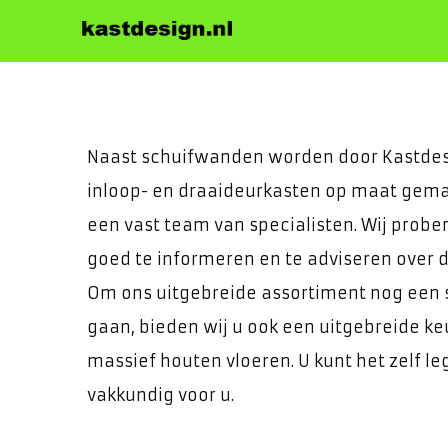
Kastdesign van 
Voor op maat gemaakte sch
Naast schuifwanden worden door Kastdes
inloop- en draaideurkasten op maat gemaa
een vast team van specialisten. Wij probe
goed te informeren en te adviseren over 
Om ons uitgebreide assortiment nog een s
gaan, bieden wij u ook een uitgebreide k
massief houten vloeren. U kunt het zelf leg
vakkundig voor u.