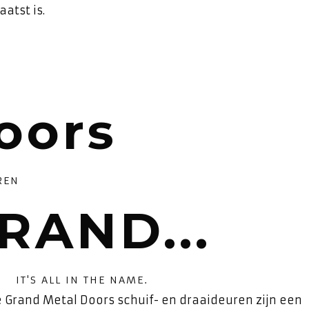
atst is.
oors
REN
RAND...
IT'S ALL IN THE NAME.
e Grand Metal Doors schuif- en draaideuren zijn een